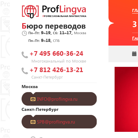
ГЛ
Бюро переводов
9–19,
11–17,
Пн–Пт:
Сб:
Москва
Гл
9–18,
Пн–Пт:
СПБ
+7 495 660-36-24
Многоканальный по Москве
+7 812 426-13-21
Санкт-Петербург
Москва
INFO@proflingva.ru
Санкт-Петербург
SPB@proflingva.ru