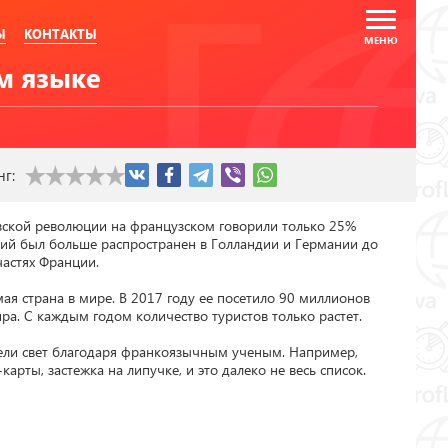
Ы
КОНТАКТЫ
м языке
нг:
зской революции на французском говорили только 25% 
ий был больше распространен в Голландии и Германии до 
астях Франции.

ая страна в мире. В 2017 году ее посетило 90 миллионов 
ра. С каждым годом количество туристов только растет.

ели свет благодаря франкоязычным ученым. Например, 
арты, застежка на липучке, и это далеко не весь список.