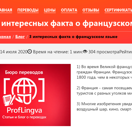
АВНАЯ
ПЕРЕВОДЫ
ЦЕНЫ
ОПЛАТА
ОТЗЫВЫ
СЕРТИФИКАТ
3 интересных факта о французско
авная
/
Блог
/
3 интересных факта о французском языке
14 июля 2020
Время на чтение:
1 мин.
304
просмотра
Рейти
1) Во время Великой францу
граждан Франции. Французск
1800 года, чем в некоторых ч
2) Франция - самая посещаем
туристов с разных уголков ми
3) Многие изобретения увид
воздушный шар, кино, смарт-к