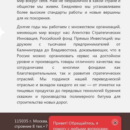
мир вокруг себя. Нам не безразлично в какой стране и
обществе мы живем. Ежедневно мы устанавливаем
более высокие стандарты работы и новые вершины
для их покорения.
Долгие годы мы работаем с множеством организаций,
меняющих мир вокруг нас: Агентство Стратегических
Инновация, Российский фонд Прямых Инвестиций; мы
дружим с тысячами предпринимателей от
Калининграда до Владивостока, доказывающих, что в
России можно организовать сервис на достойном
уровне и производить товары отличного качества; мы
сотрудничаем с многими фондами как
благотворительными, так и развития стратегических
отраслей. Мы гордимся нашей переводческой
отраслью и вкладом каждого из нас — от этикетки на
пищевых продуктах до передовых технологий бурения
скважин и производства полимерного битума для
строительства новых дорог.
×
115035 г. Москва, улица Пятницкая, дом 6/1,
Привет! Обращайтесь, я
строение 8 тел.
+7 495 660 36 24
помогу с любыми вопросами.