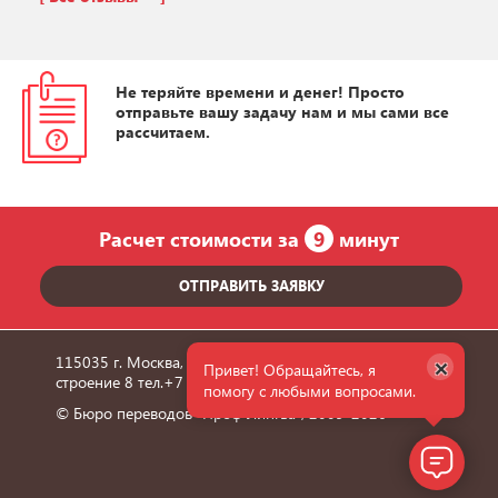
Не теряйте времени и денег! Просто
отправьте вашу задачу нам и мы сами все
рассчитаем.
Расчет стоимости за
9
минут
ОТПРАВИТЬ ЗАЯВКУ
×
115035 г. Москва, улица Пятницкая, дом 6/1,
Привет! Обращайтесь, я
строение 8 тел.
+7 495 660 36 24
помогу с любыми вопросами.
© Бюро переводов "Проф Лингва", 2009-2026