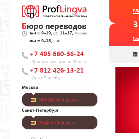
ГЛ
Бюро переводов
9–19,
11–17,
Пн–Пт:
Сб:
Москва
Гл
9–18,
Пн–Пт:
СПБ
+7 495 660-36-24
Многоканальный по Москве
+7 812 426-13-21
Санкт-Петербург
Москва
INFO@proflingva.ru
Санкт-Петербург
SPB@proflingva.ru