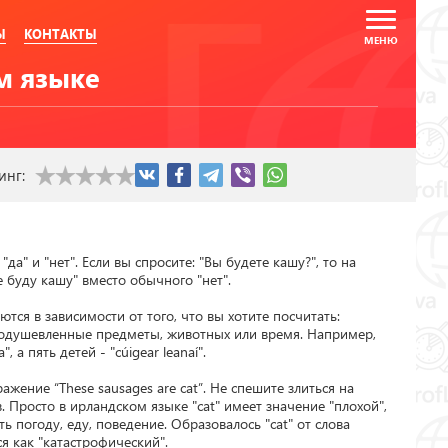
Ы
КОНТАКТЫ
м языке
инг:
да" и "нет". Если вы спросите: "Вы будете кашу?", то на 
 буду кашу" вместо обычного "нет".

ся в зависимости от того, что вы хотите посчитать: 
душевленные предметы, животных или время. Например, 
 а пять детей - "cúigear leanaí".

жение “These sausages are cat”. Не спешите злиться на 
. Просто в ирландском языке "cat" имеет значение "плохой", 
ть погоду, еду, поведение. Образовалось "cat" от слова 
ся как "катастрофический".