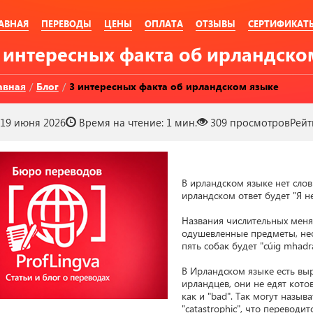
АВНАЯ
ПЕРЕВОДЫ
ЦЕНЫ
ОПЛАТА
ОТЗЫВЫ
СЕРТИФИКАТ
3 интересных факта об ирландско
авная
/
Блог
/
3 интересных факта об ирландском языке
19 июня 2026
Время на чтение:
1 мин.
309
просмотров
Рейт
В ирландском языке нет слов "
ирландском ответ будет "Я не
Названия числительных меняют
одушевленные предметы, нео
пять собак будет "cúig mhadra",
В Ирландском языке есть выра
ирландцев, они не едят котов
как и "bad". Так могут называ
"catastrophic", что переводит