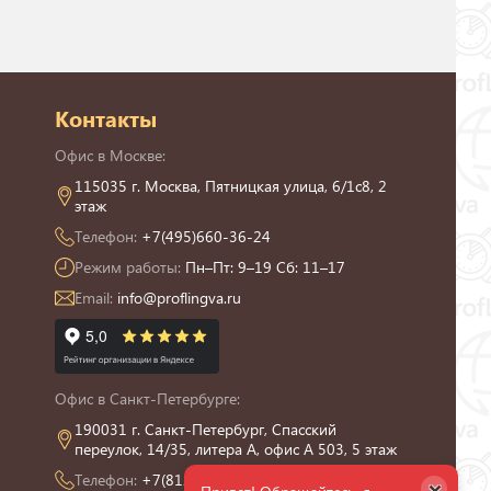
Контакты
Офис в Москве:
115035 г. Москва, Пятницкая улица, 6/1с8, 2
этаж
Телефон:
+7(495)660-36-24
Режим работы:
Пн–Пт: 9–19 Сб: 11–17
Email:
info@proflingva.ru
Офис в Санкт-Петербурге:
190031 г. Санкт-Петербург, Спасский
переулок, 14/35, литера А, офис А 503, 5 этаж
Телефон:
+7(812)426-13-21
×