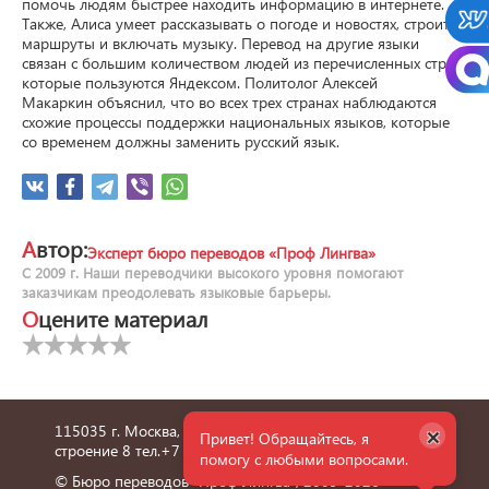
помочь людям быстрее находить информацию в интернете. 
Также, Алиса умеет рассказывать о погоде и новостях, строить 
маршруты и включать музыку. Перевод на другие языки 
связан с большим количеством людей из перечисленных стран, 
которые пользуются Яндексом. Политолог Алексей 
Макаркин объяснил, что во всех трех странах наблюдаются 
схожие процессы поддержки национальных языков, которые 
со временем должны заменить русский язык.
Автор:
Эксперт бюро переводов «Проф Лингва»
С 2009 г. Наши переводчики высокого уровня помогают
заказчикам преодолевать языковые барьеры.
Оцените материал
×
115035 г. Москва, улица Пятницкая, дом 6/1,
Привет! Обращайтесь, я
строение 8 тел.
+7 495 660 36 24
помогу с любыми вопросами.
© Бюро переводов "Проф Лингва", 2009-2026