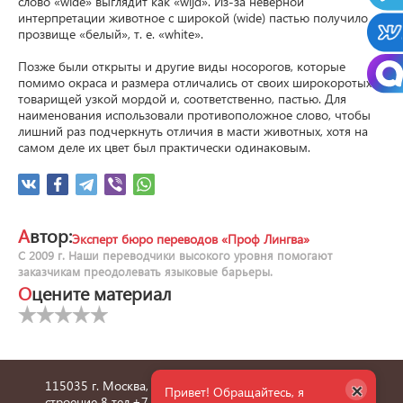
слово «wide» выглядит как «wijd». Из-за неверной 
интерпретации животное с широкой (wide) пастью получило 
прозвище «белый», т. е. «white».

Позже были открыты и другие виды носорогов, которые 
помимо окраса и размера отличались от своих широкоротых 
товарищей узкой мордой и, соответственно, пастью. Для 
наименования использовали противоположное слово, чтобы 
лишний раз подчеркнуть отличия в масти животных, хотя на 
самом деле их цвет был практически одинаковым.
Автор:
Эксперт бюро переводов «Проф Лингва»
С 2009 г. Наши переводчики высокого уровня помогают
заказчикам преодолевать языковые барьеры.
Оцените материал
×
115035 г. Москва, улица Пятницкая, дом 6/1,
Привет! Обращайтесь, я
строение 8 тел.
+7 495 660 36 24