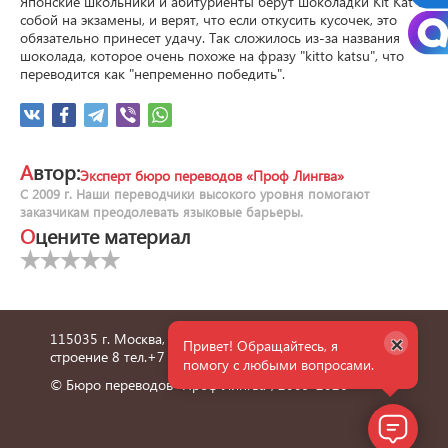
Японские школьники и абитуриенты берут шоколадки Kit Kat с 
собой на экзамены, и верят, что если откусить кусочек, это 
обязательно принесет удачу. Так сложилось из-за названия 
шоколада, которое очень похоже на фразу "kitto katsu", что 
переводится как "непременно победить".
Автор:
Эксперт бюро переводов «Проф Лингва»
С 2009 г. Наши переводчики высокого уровня помогают
заказчикам преодолевать языковые барьеры.
Оцените материал
×
115035 г. Москва, улица Пятницкая, дом 6/1,
Привет! Обращайтесь, я
строение 8 тел.
+7 495 660 36 24
помогу с любыми вопросами.
© Бюро переводов "Проф Лингва", 2009-2026