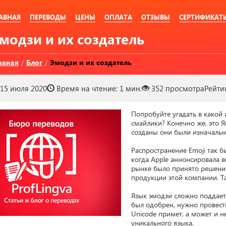
АВНАЯ
ПЕРЕВОДЫ
ЦЕНЫ
ОПЛАТА
ОТЗЫВЫ
СЕРТИФИКАТ
Эмодзи и их создатель
авная
/
Блог
/
Эмодзи и их создатель
15 июля 2020
Время на чтение:
1 мин.
352
просмотра
Рейти
Попробуйте угадать в какой
смайлики? Конечно же, это Я
созданы они были изначально
Распространение Emoji так бы
когда Apple аннонсировала в
рынке было принято решение
продукции этой компании. Та
Язык эмодзи сложно поддает
был одобрен, нужно провест
Unicode примет, а может и не
уникального языка.