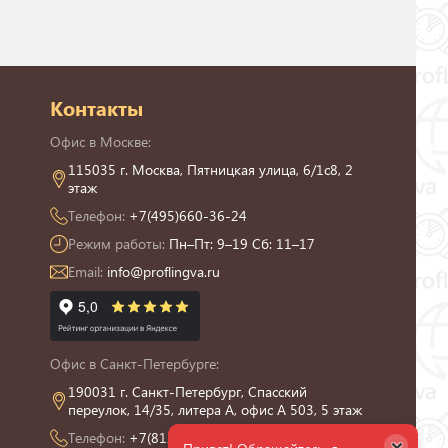
Контакты
Офис в Москве:
115035 г. Москва, Пятницкая улица, 6/1с8, 2
этаж
Телефон:
+7(495)660-36-24
Режим работы:
Пн–Пт: 9–19 Сб: 11–17
Email:
info@proflingva.ru
Офис в Санкт-Петербурге:
190031 г. Санкт-Петербург, Спасский
переулок, 14/35, литера А, офис А 503, 5 этаж
Телефон:
+7(812)426-13-21
×