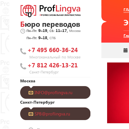
ГЛ
Бюро переводов
9–19,
11–17,
Пн–Пт:
Сб:
Москва
Гл
9–18,
Пн–Пт:
СПБ
+7 495 660-36-24
Многоканальный по Москве
+7 812 426-13-21
Санкт-Петербург
Москва
INFO@proflingva.ru
Санкт-Петербург
SPB@proflingva.ru