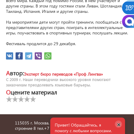
всего мира. Каждый год помимо России, в нем участвуют и 
другие страны. В этом году гостями стали Ливан, Шотландия, 
Таиланд, Испания, Италия и другие страны.

На мероприятии дети могут пройти тренинги, пообщаться с 
представителями других стран, поиграть в интеллектуальные 
игры, поучаствовать в спортивных турнирах, послушать лекции.

Фестиваль продлится до 29 декабря.
Автор:
Эксперт бюро переводов «Проф Лингва»
С 2009 г. Наши переводчики высокого уровня помогают
заказчикам преодолевать языковые барьеры.
Оцените материал
×
115035 г. Москва, улица Пятницкая, дом 6/1,
Привет! Обращайтесь, я
строение 8 тел.
+7 495 660 36 24
помогу с любыми вопросами.