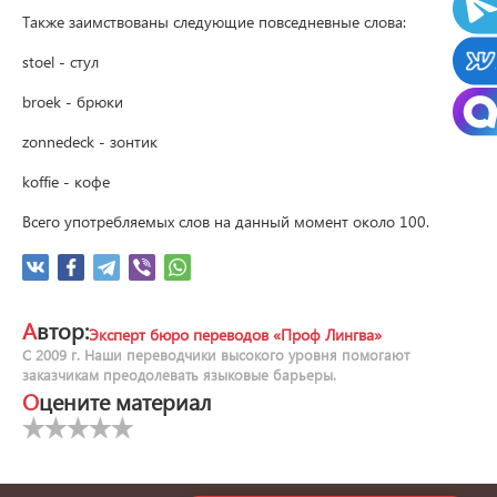
Также заимствованы следующие повседневные слова:

stoel - стул

broek - брюки

zonnedeck - зонтик

koffie - кофе

Всего употребляемых слов на данный момент около 100.
Автор:
Эксперт бюро переводов «Проф Лингва»
С 2009 г. Наши переводчики высокого уровня помогают
заказчикам преодолевать языковые барьеры.
Оцените материал