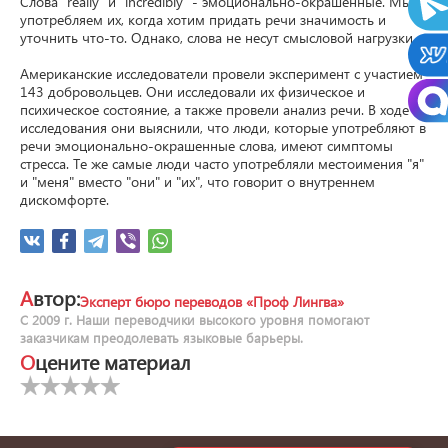
Слова "really" и "incredibly" - эмоционально-окрашенные. Мы 
употребляем их, когда хотим придать речи значимость и 
уточнить что-то. Однако, слова не несут смысловой нагрузки.

Американские исследователи провели эксперимент с участием 
143 добровольцев. Они исследовали их физическое и 
психическое состояние, а также провели анализ речи. В ходе 
исследования они выяснили, что люди, которые употребляют в 
речи эмоционально-окрашенные слова, имеют симптомы 
стресса. Те же самые люди часто употребляли местоимения "я" 
и "меня" вместо "они" и "их", что говорит о внутреннем 
дискомфорте.
Автор:
Эксперт бюро переводов «Проф Лингва»
С 2009 г. Наши переводчики высокого уровня помогают
заказчикам преодолевать языковые барьеры.
Оцените материал