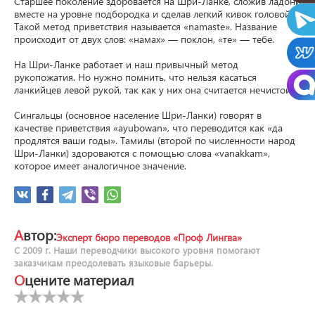
Старшее поколение здоровается на Шри-Ланке, сложив ладони 
вместе на уровне подбородка и сделав легкий кивок головой. 
Такой метод приветствия называется «namaste». Название 
происходит от двух слов: «намах» — поклон, «те» — тебе.

На Шри-Ланке работает и наш привычный метод 
рукопожатия. Но нужно помнить, что нельзя касаться 
ланкийцев левой рукой, так как у них она считается нечистой.

Сингальцы (основное население Шри-Ланки) говорят в 
качестве приветствия «ayubowan», что переводится как «да 
продлятся ваши годы». Тамилы (второй по численности народ 
Шри-Ланки) здороваются с помощью слова «vanakkam», 
которое имеет аналогичное значение.
Автор:
Эксперт бюро переводов «Проф Лингва»
С 2009 г. Наши переводчики высокого уровня помогают
заказчикам преодолевать языковые барьеры.
Оцените материал