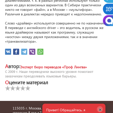
диалектизмами, т. к. в разных регионах используют только 
один из двух возможных вариантов. В Сибири практически 
никто не говорит «файл», а в Москве – «мультифора». 
Различия в диалектах нередко приводят к недопониманию.

Слово «драйвер» используется совершенно не по назначению. 
В переводе с английского driver – это водитель, в русском же 
языке драйвером называют как программу, служащую 
«мостом» между двумя приложениями, так и в значении 
«транквилизатора».
Автор:
Эксперт бюро переводов «Проф Лингва»
С 2009 г. Наши переводчики высокого уровня помогают
заказчикам преодолевать языковые барьеры.
Оцените материал
×
115035 г. Москва, улица Пятницкая, дом 6/1,
Привет! Обращайтесь, я
строение 8 тел.
+7 495 660 36 24