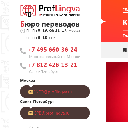
ГЛ
Бюро переводов
9–19,
11–17,
Пн–Пт:
Сб:
Москва
Гл
9–18,
Пн–Пт:
СПБ
+7 495 660-36-24
Многоканальный по Москве
+7 812 426-13-21
Санкт-Петербург
Москва
INFO@proflingva.ru
Санкт-Петербург
SPB@proflingva.ru