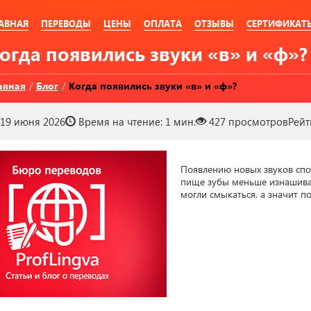
АВНАЯ
ПЕРЕВОДЫ
ЦЕНЫ
ОПЛАТА
ОТЗЫВЫ
СЕРТИФИКАТ
Когда появились звуки «в» и «ф»?
авная
/
Блог
/
Когда появились звуки «в» и «ф»?
19 июня 2026
Время на чтение:
1 мин.
427
просмотров
Рейт
Появлению новых звуков спос
пище зубы меньше изнашивали
могли смыкаться, а значит по