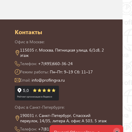
Контакты
Офис в Москве:
115035 г. Москва, Пятницкая улица, 6/1с8, 2
этаж
Телефон:
+7(495)660-36-24
Режим работы:
Пн–Пт: 9–19 Сб: 11–17
Email:
info@proflingva.ru
Офис в Санкт-Петербурге:
190031 г. Санкт-Петербург, Спасский
переулок, 14/35, литера А, офис А 503, 5 этаж
Телефон:
+7(812)426-13-21
×