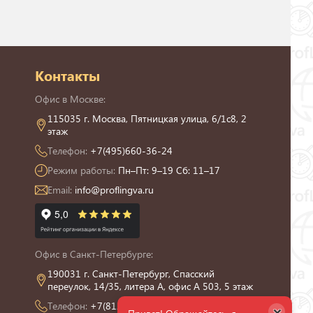
Контакты
Офис в Москве:
115035 г. Москва, Пятницкая улица, 6/1с8, 2
этаж
Телефон:
+7(495)660-36-24
Режим работы:
Пн–Пт: 9–19 Сб: 11–17
Email:
info@proflingva.ru
Офис в Санкт-Петербурге:
190031 г. Санкт-Петербург, Спасский
переулок, 14/35, литера А, офис А 503, 5 этаж
Телефон:
+7(812)426-13-21
×