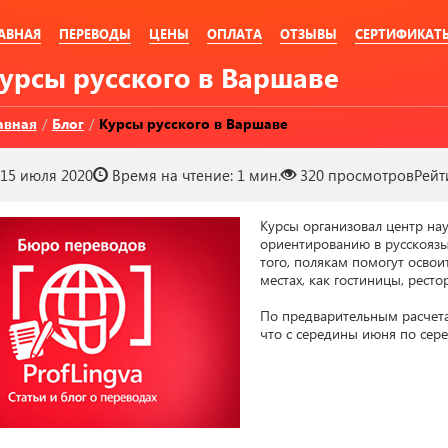
АВНАЯ
ПЕРЕВОДЫ
ЦЕНЫ
ОПЛАТА
ОТЗЫВЫ
СЕРТИФИКАТ
Курсы русского в Варшаве
авная
/
Блог
/
Курсы русского в Варшаве
15 июля 2020
Время на чтение:
1 мин.
320
просмотров
Рейт
Курсы организовал центр на
ориентированию в русскоязыч
того, полякам помогут освои
местах, как гостиницы, рестор
По предварительным расчета
что с середины июня по сер