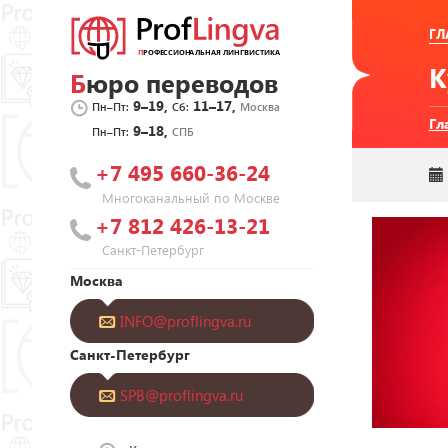
ГЛ
Бюро переводов
9–19,
11–17,
Пн–Пт:
Сб:
Москва
Гл
9–18,
Пн–Пт:
СПБ
+7 495 660-36-24
Многоканальный по Москве
+7 812 426-13-21
Санкт-Петербург
Москва
INFO@proflingva.ru
Санкт-Петербург
SPB@proflingva.ru