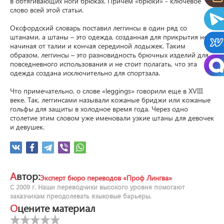
в обтягивающих ноги брюках. Причем «брюки» - ключевое 
слово всей этой статьи.

Оксфордский словарь поставил леггинсы в один ряд со 
штанами, а штаны – это одежда, созданная для прикрытия ног, 
начиная от талии и кончая серединой лодыжек. Таким 
образом, леггинсы – это разновидность брючных изделий для 
повседневного использования и не стоит полагать, что эта 
одежда создана исключительно для спортзала.

Что примечательно, о слове «leggings» говорили еще в XVIII 
веке. Так, леггинсами называли кожаные бриджи или кожаные 
гольфы для защиты в холодное время года. Через одно 
столетие этим словом уже именовали узкие штаны для девочек 
и девушек.
Автор:
Эксперт бюро переводов «Проф Лингва»
С 2009 г. Наши переводчики высокого уровня помогают
заказчикам преодолевать языковые барьеры.
Оцените материал