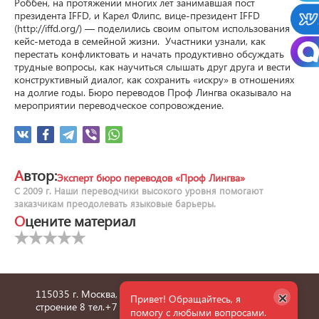
Роббен, на протяжении многих лет занимавшая пост 
президента IFFD, и Карел Флипс, вице-президент IFFD 
(http://iffd.org/) — поделились своим опытом использования 
кейс-метода в семейной жизни.  Участники узнали, как 
перестать конфликтовать и начать продуктивно обсуждать 
трудные вопросы, как научиться слышать друг друга и вести 
конструктивный диалог, как сохранить «искру» в отношениях 
на долгие годы. Бюро переводов Проф Лингва оказывало на 
мероприятии переводческое сопровождение.
Автор:
Эксперт бюро переводов «Проф Лингва»
С 2009 г. Наши переводчики высокого уровня помогают
заказчикам преодолевать языковые барьеры.
Оцените материал
×
115035 г. Москва, улица Пятницкая, дом 6/1,
Привет! Обращайтесь, я
строение 8 тел.
+7 495 660 36 24
помогу с любыми вопросами.