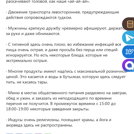
раскачивают головой, как наше «ай-ай-ай».

· Движение транспорта левостороннее, предупреждающие 
действия сопровождаются гудком.

· Мужчины крепкую дружбу чрезмерно афишируют, держатся 
за руки и даже обнимаются.

· С гигиеной здесь очень плохо, во избежание инфекций вся 
пища очень острая, и даже просьба без перца или специй 
игнорируется. Но есть некоторые блюда, которые не 
экстремально острые.

· Многие продукты имеют надпись с максимальной розничной 
ценой. Это касается и воды в бутылках, которую здесь следует 
пить, не касаясь тары.

· Меню в местах общественного питания разделено на завтрак, 
обед и ужин, и заказать из неподходящего по времени 
перечня не получится. В промежуток времени с 15:00 до 
18:00-19:00 некоторые заведения закрыты.

· Индусы очень религиозны, посещают храмы, а йога и 
аюрведа здесь не распространены.