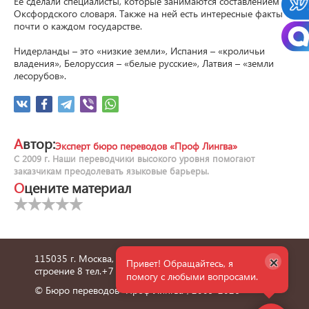
Ее сделали специалисты, которые занимаются составлением 
Оксфордского словаря. Также на ней есть интересные факты 
почти о каждом государстве.

Нидерланды – это «низкие земли», Испания – «кроличьи 
владения», Белоруссия – «белые русские», Латвия – «земли 
лесорубов».
Автор:
Эксперт бюро переводов «Проф Лингва»
С 2009 г. Наши переводчики высокого уровня помогают
заказчикам преодолевать языковые барьеры.
Оцените материал
×
115035 г. Москва, улица Пятницкая, дом 6/1,
Привет! Обращайтесь, я
строение 8 тел.
+7 495 660 36 24
помогу с любыми вопросами.
© Бюро переводов "Проф Лингва", 2009-2026