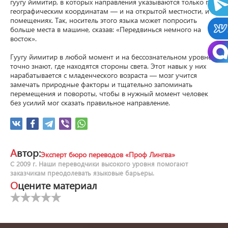
гуугу йимитир, в которых направления указываются только по 
географическим координатам — и на открытой местности, и в 
помещениях. Так, носитель этого языка может попросить 
больше места в машине, сказав: «Передвинься немного на 
восток».

Гуугу йимитир в любой момент и на бессознательном уровне 
точно знают, где находятся стороны света. Этот навык у них 
нарабатывается с младенческого возраста — мозг учится 
замечать природные факторы и тщательно запоминать 
перемещения и повороты, чтобы в нужный момент человек 
без усилий мог сказать правильное направление.
Автор:
Эксперт бюро переводов «Проф Лингва»
С 2009 г. Наши переводчики высокого уровня помогают
заказчикам преодолевать языковые барьеры.
Оцените материал