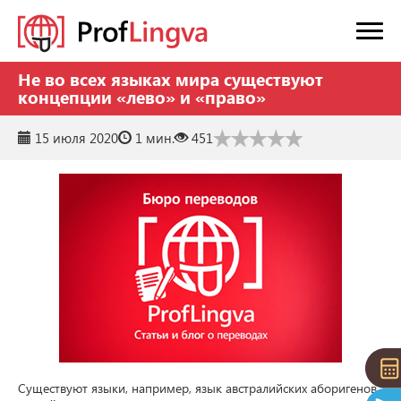
Не во всех языках мира существуют
концепции «лево» и «право»
15 июля 2020
1 мин.
451
Существуют языки, например, язык австралийских аборигенов 