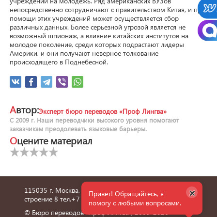
учреждений на молодёжь. Ряд американских ВУЗов 
непосредственно сотрудничают с правительством Китая, и при 
помощи этих учреждений может осуществляется сбор 
различных данных. Более серьезной угрозой является не 
возможный шпионаж, а влияние китайских институтов на 
молодое поколение, среди которых подрастают лидеры 
Америки, и они получают неверное толкование 
происходящего в Поднебесной.
Автор:
Эксперт бюро переводов «Проф Лингва»
С 2009 г. Наши переводчики высокого уровня помогают
заказчикам преодолевать языковые барьеры.
Оцените материал
×
115035 г. Москва, улица Пятницкая, дом 6/1,
Привет! Обращайтесь, я
строение 8 тел.
+7 495 660 36 24
помогу с любыми вопросами.
© Бюро переводов "Проф Лингва", 2009-2026