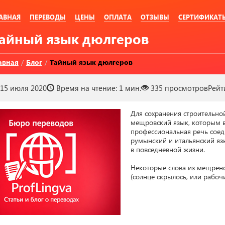
АВНАЯ
ПЕРЕВОДЫ
ЦЕНЫ
ОПЛАТА
ОТЗЫВЫ
СЕРТИФИКАТ
Тайный язык дюлгеров
авная
/
Блог
/
Тайный язык дюлгеров
15 июля 2020
Время на чтение:
1 мин.
335
просмотров
Рейт
Для сохранения строительно
мещровский язык, которым в
профессиональная речь соедин
румынский и итальянский яз
в повседневной жизни.

Некоторые слова из мещренс
(солнце скрылось, или рабочи