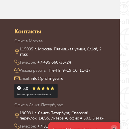
Контакты
Офис в Москве:
115035 г. Москва, Пятницкая улица, 6/1с8, 2
этаж
Телефон:
+7(495)660-36-24
Режим работы:
Пн–Пт: 9–19 Сб: 11–17
Email:
info@proflingva.ru
Офис в Санкт-Петербурге:
190031 г. Санкт-Петербург, Спасский
переулок, 14/35, литера А, офис А 503, 5 этаж
Телефон:
+7(812)426-13-21
×