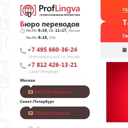
ГЛ
Бюро переводов
9–19,
11–17,
Пн–Пт:
Сб:
Москва
Гл
9–18,
Пн–Пт:
СПБ
+7 495 660-36-24
Многоканальный по Москве
+7 812 426-13-21
Санкт-Петербург
Москва
INFO@proflingva.ru
Санкт-Петербург
SPB@proflingva.ru