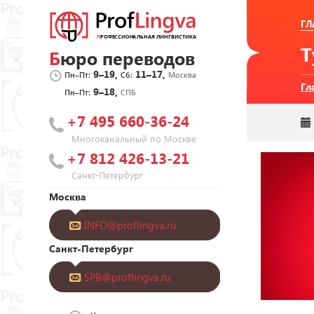
ГЛ
Бюро переводов
9–19,
11–17,
Пн–Пт:
Сб:
Москва
Гл
9–18,
Пн–Пт:
СПБ
+7 495 660-36-24
Многоканальный по Москве
+7 812 426-13-21
Санкт-Петербург
Москва
INFO@proflingva.ru
Санкт-Петербург
SPB@proflingva.ru