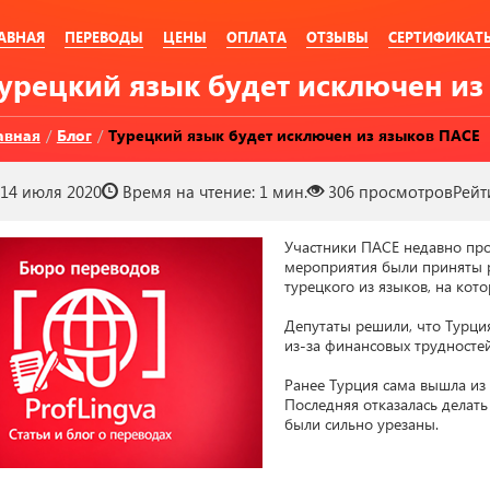
АВНАЯ
ПЕРЕВОДЫ
ЦЕНЫ
ОПЛАТА
ОТЗЫВЫ
СЕРТИФИКАТ
Турецкий язык будет исключен и
авная
/
Блог
/
Турецкий язык будет исключен из языков ПАСЕ
14 июля 2020
Время на чтение:
1 мин.
306
просмотров
Рейт
Участники ПАСЕ недавно пров
мероприятия были приняты р
турецкого из языков, на кото
Депутаты решили, что Турци
из-за финансовых трудностей
Ранее Турция сама вышла из 
Последняя отказалась делать 
были сильно урезаны.