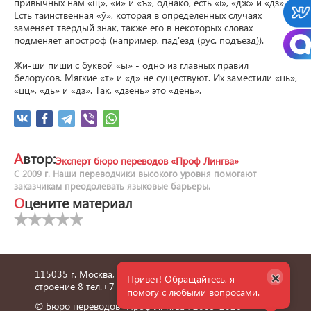
привычных нам «щ», «и» и «ъ», однако, есть «i», «дж» и «дз». 
Есть таинственная «ў», которая в определенных случаях 
заменяет твердый знак, также его в некоторых словах 
подменяет апостроф (например, пад'езд (рус. подъезд)).

Жи-ши пиши с буквой «ы» - одно из главных правил 
белорусов. Мягкие «т» и «д» не существуют. Их заместили «ць», 
«цц», «дь» и «дз». Так, «дзень» это «день».
Автор:
Эксперт бюро переводов «Проф Лингва»
С 2009 г. Наши переводчики высокого уровня помогают
заказчикам преодолевать языковые барьеры.
Оцените материал
×
115035 г. Москва, улица Пятницкая, дом 6/1,
Привет! Обращайтесь, я
строение 8 тел.
+7 495 660 36 24
помогу с любыми вопросами.
© Бюро переводов "Проф Лингва", 2009-2026