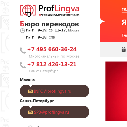
ГЛ
Бюро переводов
9–19,
11–17,
Пн–Пт:
Сб:
Москва
Гл
9–18,
Пн–Пт:
СПБ
+7 495 660-36-24
Многоканальный по Москве
+7 812 426-13-21
Санкт-Петербург
Москва
INFO@proflingva.ru
Санкт-Петербург
SPB@proflingva.ru