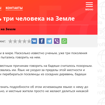
Ы
КОНТАКТЫ
ь три человека на Земле
 на Земле
инг:
м в мире. Насколько известно ученым, уже три поколения 
пытались говорить на нем.

звестным причинам говорить на бадеши считалось позорным. 
валась им. Язык не уходил за пределы этой местности и 
ли перебираться поселенцы из соседних деревень, бадеши 
знать подробности об этом исчезающем языке: к нему до 
ьно, и местные жители просто не желают делиться никакой 