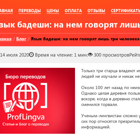
АВНАЯ
ПЕРЕВОДЫ
ЦЕНЫ
ОПЛАТА
ОТЗЫВЫ
СЕРТИФИКАТ
Язык бадеши: на нем говорят лиш
авная
/
Блог
/
Язык бадеши: на нем говорят лишь три человека
14 июля 2020
Время на чтение:
1 мин.
300
просмотров
Рейт
Только три старца владеют и
людей не изучали и никак не 
Около 100 лет назад по неи
Однако целая деревня пользо
вскоре, когда в деревню ста
сменился торвали.

Ученым-лингвистам сложно у
сих пор относятся презрител
информацией.