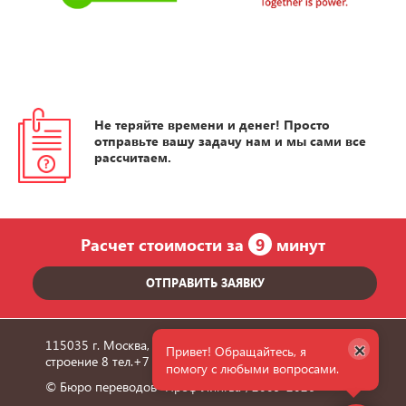
Не теряйте времени и денег! Просто
отправьте вашу задачу нам и мы сами все
рассчитаем.
Расчет стоимости за
9
минут
ОТПРАВИТЬ ЗАЯВКУ
×
115035 г. Москва, улица Пятницкая, дом 6/1,
Привет! Обращайтесь, я
строение 8 тел.
+7 495 660 36 24
помогу с любыми вопросами.
© Бюро переводов "Проф Лингва", 2009-2026