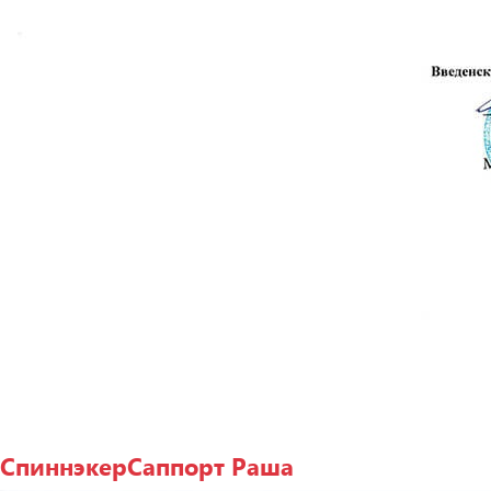
СпиннэкерСаппорт Раша