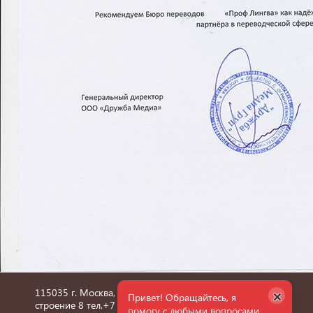
×
115035 г. Москва, улица Пятницкая, дом 6/1,
Привет! Обращайтесь, я
строение 8 тел.
+7 495 660 36 24
помогу с любыми вопросами.