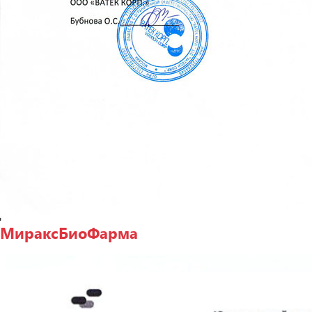
МираксБиоФарма